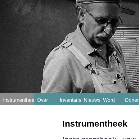
Instrumentheek
Over
Inventaris
Nieuws
Word
Doner
ons
lid!
Instrumentheek